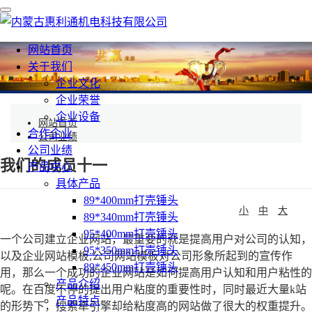
内
蒙
古
网站首页
惠
公司业绩
关于我们
利
通
企业文化
机
企业荣誉
电
企业设备
科
网站首页
合作企业
技
公司业绩
有
公司业绩
我们的成员十一
限
产品中心
公
具体产品
司
89*400mm打壳锤头
小
中
大
89*340mm打壳锤头
95*400mm打壳锤头
一个公司建立企业网站，最重要的就是提高用户对公司的认知，
95*350mm打壳锤头
以及企业网站模板,公司网站模板对公司形象所起到的宣传作
89*450mm打壳锤头
用，那么一个成功的企业网站是如何提高用户认知和用户粘性的
产品介绍
呢。在百度不停的提出用户粘度的重要性时，同时最近大量k站
产品特点
的形势下，搜索牵引擎却给粘度高的网站做了很大的权重提升。