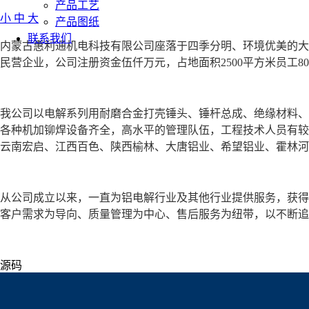
产品工艺
小
中
大
产品图纸
联系我们
内蒙古惠利通机电科技有限公司座落于四季分明、环境优美的大
民营企业，公司注册资金伍仟万元，占地面积2500平方米员工
我公司以电解系列用耐磨合金打壳锤头、锤杆总成、绝缘材料、
各种机加铆焊设备齐全，高水平的管理队伍，工程技术人员有较
云南宏启、江西百色、陕西榆林、大唐铝业、希望铝业、霍林河
从公司成立以来，一直为铝电解行业及其他行业提供服务，获得
客户需求为导向、质量管理为中心、售后服务为纽带，以不断追
源码