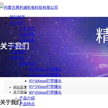
内
蒙
古
网站首页
惠
关于我们
利
通
企业文化
机
企业荣誉
电
企业设备
科
关于我们
合作企业
技
有
公司业绩
限
产品中心
公
具体产品
司
89*400mm打壳锤头
89*340mm打壳锤头
95*400mm打壳锤头
95*350mm打壳锤头
网站首页
关于我们
89*450mm打壳锤头
产品介绍
关于我们
产品特点